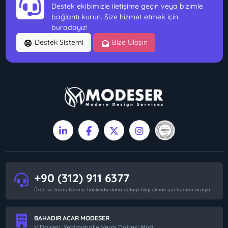
Destek ekibimizle iletişime geçin veya bizimle
bağlantı kurun. Size hizmet etmek için
buradayız!
Destek Sistemi
Bize Ulaşın
+90 (312) 911 6377
Ürün ve hizmetlerimiz hakkında daha detaylı bilgi almak için hemen arayın.
BAHADIR ACAR MODESER
V.Dairesi: Yenimahalle Vergi Dairesi Müd.