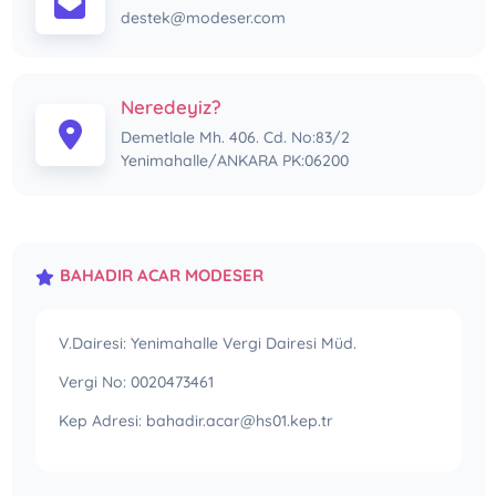
destek@modeser.com
Neredeyiz?
Demetlale Mh. 406. Cd. No:83/2
Yenimahalle/ANKARA PK:06200
BAHADIR ACAR MODESER
V.Dairesi: Yenimahalle Vergi Dairesi Müd.
Vergi No: 0020473461
Kep Adresi: bahadir.acar@hs01.kep.tr