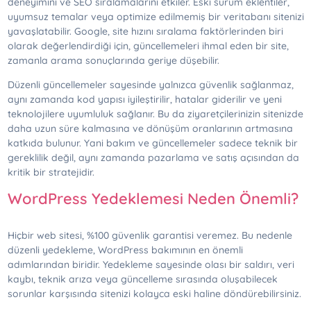
deneyimini ve SEO sıralamalarını etkiler. Eski sürüm eklentiler,
uyumsuz temalar veya optimize edilmemiş bir veritabanı sitenizi
yavaşlatabilir. Google, site hızını sıralama faktörlerinden biri
olarak değerlendirdiği için, güncellemeleri ihmal eden bir site,
zamanla arama sonuçlarında geriye düşebilir.
Düzenli güncellemeler sayesinde yalnızca güvenlik sağlanmaz,
aynı zamanda kod yapısı iyileştirilir, hatalar giderilir ve yeni
teknolojilere uyumluluk sağlanır. Bu da ziyaretçilerinizin sitenizde
daha uzun süre kalmasına ve dönüşüm oranlarının artmasına
katkıda bulunur. Yani bakım ve güncellemeler sadece teknik bir
gereklilik değil, aynı zamanda pazarlama ve satış açısından da
kritik bir stratejidir.
WordPress Yedeklemesi Neden Önemli?
Hiçbir web sitesi, %100 güvenlik garantisi veremez. Bu nedenle
düzenli yedekleme, WordPress bakımının en önemli
adımlarından biridir. Yedekleme sayesinde olası bir saldırı, veri
kaybı, teknik arıza veya güncelleme sırasında oluşabilecek
sorunlar karşısında sitenizi kolayca eski haline döndürebilirsiniz.