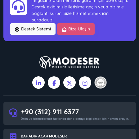
İhtiyacınız olan her türlü yardım için bize ulaşın.
Destek ekibimizle iletişime geçin veya bizimle
bağlantı kurun. Size hizmet etmek için
buradayız!
Destek Sistemi
Bize Ulaşın
+90 (312) 911 6377
Ürün ve hizmetlerimiz hakkında daha detaylı bilgi almak için hemen arayın.
BAHADIR ACAR MODESER