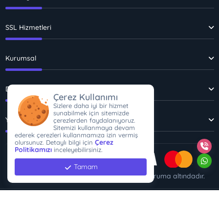
SSL Hizmetleri
Kurumsal
Diğer Sayfalar
Çerez Kullanımı
Sizlere daha iyi bir hizmet
sunabilmek için sitemizde
Yasal Sözleşmeler
çerezlerden faydalanıyoruz.
Sitemizi kullanmaya devam
ederek çerezleri kullanmamıza izin vermiş
Çerez
olursunuz. Detaylı bilgi için
Politikamızı
inceleyebilirsiniz.
Tamam
Tüm işlemleriniz
256Bit
SSL sertifikası ile koruma altındadır.
Copyright © 2026 MODESER | Dijital Ajans Çözümleri | Her Hakkı Saklıdır.
Kullanım Koşulları
Gizlilik Politikası