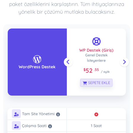
paket özelliklerini karşılaştırın. Tüm ihtiyaçlarınıza
yönelik bir çözümü mutlaka bulacaksınız.
PO
WP Destek (Giriş)
Genel Destek
İsteyenlere
WordPress Destek
52
$
.55
/ aylık
SEPETE EKLE
Tam Site Yönetimi
Çalışma Saati
1 Saat