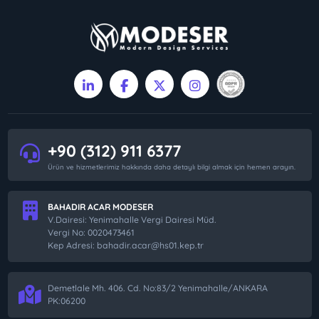
+90 (312) 911 6377
Ürün ve hizmetlerimiz hakkında daha detaylı bilgi almak için hemen arayın.
BAHADIR ACAR MODESER
V.Dairesi: Yenimahalle Vergi Dairesi Müd.
Vergi No: 0020473461
Kep Adresi: bahadir.acar@hs01.kep.tr
Demetlale Mh. 406. Cd. No:83/2 Yenimahalle/ANKARA
PK:06200