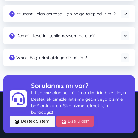
.tr uzantılı alan adı tescili için belge talep edilir mi ?
Domain tescilini yenilemezsem ne olur?
Whois Bilgilerimi gizleyebilir miyim?
Sorularınız mı var?
İhtiyacınız olan her türlü yardım için bize ulaşın.
Destek ekibimizle iletişime geçin veya bizimle
bağlantı kurun. Size hizmet etmek için
buradayız!
Destek Sistemi
Bize Ulaşın