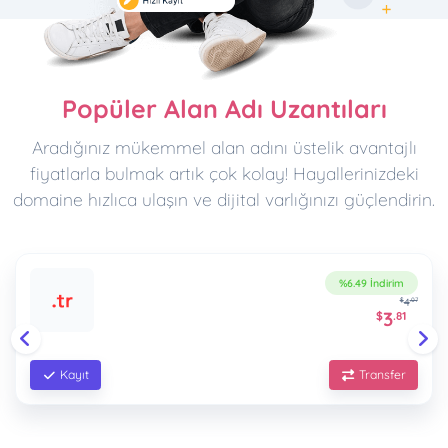
Popüler Alan Adı Uzantıları
Aradığınız mükemmel alan adını üstelik avantajlı
fiyatlarla bulmak artık çok kolay! Hayallerinizdeki
domaine hızlıca ulaşın ve dijital varlığınızı güçlendirin.
%6.49 İndirim
4
$
.07
3
$
.81
Kayıt
Transfer