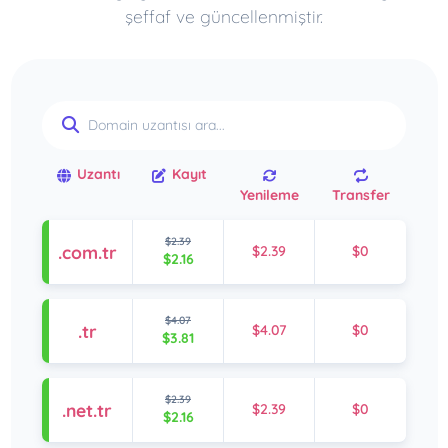
şeffaf ve güncellenmiştir.
Uzantı
Kayıt
Yenileme
Transfer
$2.39
.com.tr
$2.39
$0
$2.16
$4.07
.tr
$4.07
$0
$3.81
$2.39
.net.tr
$2.39
$0
$2.16