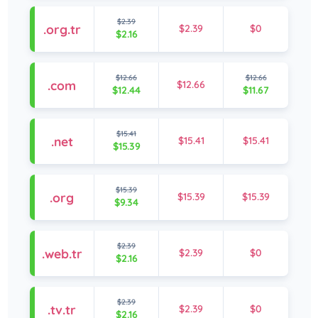
$2.39
.org.tr
$2.39
$0
$2.16
$12.66
$12.66
.com
$12.66
$12.44
$11.67
$15.41
.net
$15.41
$15.41
$15.39
$15.39
.org
$15.39
$15.39
$9.34
$2.39
.web.tr
$2.39
$0
$2.16
$2.39
.tv.tr
$2.39
$0
$2.16